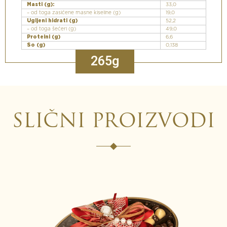
Masti (g):
33,0
– od toga zasićene masne kiseline (g)
19,0
Ugljeni hidrati (g)
52,2
– od toga šećeri (g)
49,0
Proteini (g)
6,6
So (g)
0,138
265g
SLIČNI PROIZVODI