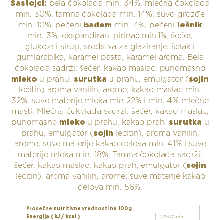
Sastojci:
bela čokolada min. 34%, mlečna čokolada
min. 30%, tamna čokolada min. 14%, suvo grožđe
min. 10%, pečeni
badem
min. 4%, pečeni
lešnik
min. 3%, ekspandirani pirinač min.1%, šećer,
glukozni sirup, sredstva za glaziranje: šelak i
gumiarabika, karamel pasta, karamel aroma. Bela
čokolada sadrži: šećer, kakao maslac, punomasno
mleko
u prahu,
surutka
u prahu, emulgator (
sojin
lecitin) aroma vanilin, arome; kakao maslac min.
32%, suve materije mleka min 22% i min. 4% mlečne
masti. Mlečna čokolada sadrži: šećer, kakao maslac,
punomasno
mleko
u prahu, kakao prah,
surutka
u
prahu, emulgator (
sojin
lecitin), aroma vanilin,
arome; suve materije kakao delova min. 41% i suve
materije mleka min. 18%. Tamna čokolada sadrži:
šećer, kakao maslac, kakao prah, emulgator (
sojin
lecitin), aroma vanilin, arome; suve materije kakao
delova min. 56%.
Prosečne nutritivne vrednosti na 100g
Energija ( kJ / kcal )
2237/535