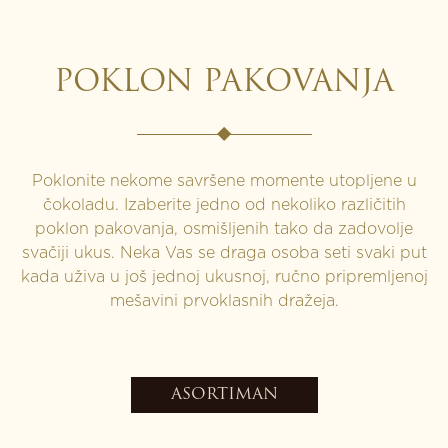
POKLON PAKOVANJA
Poklonite nekome savršene momente utopljene u
čokoladu. Izaberite jedno od nekoliko različitih
poklon pakovanja, osmišljenih tako da zadovolje
svačiji ukus. Neka Vas se draga osoba seti svaki put
kada uživa u još jednoj ukusnoj, ručno pripremljenoj
mešavini prvoklasnih dražeja.
ASORTIMAN