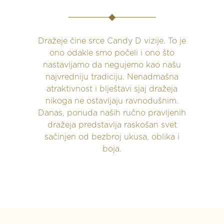
Dražeje čine srce Candy D vizije. To je
ono odakle smo počeli i ono što
nastavljamo da negujemo kao našu
najvredniju tradiciju. Nenadmašna
atraktivnost i blještavi sjaj dražeja
nikoga ne ostavljaju ravnodušnim.
Danas, ponuda naših ručno pravljenih
dražeja predstavlja raskošan svet
sačinjen od bezbroj ukusa, oblika i
boja.