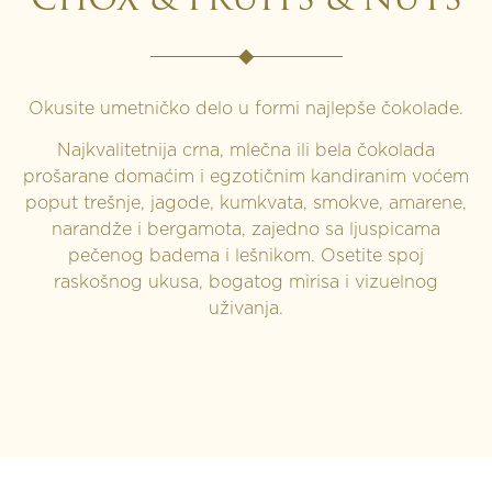
CHOX & FRUITS & NUTS
Okusite umetničko delo u formi najlepše čokolade.
Najkvalitetnija crna, mlečna ili bela čokolada
prošarane domaćim i egzotičnim kandiranim voćem
poput trešnje, jagode, kumkvata, smokve, amarene,
narandže i bergamota, zajedno sa ljuspicama
pečenog badema i lešnikom. Osetite spoj
raskošnog ukusa, bogatog mirisa i vizuelnog
uživanja.