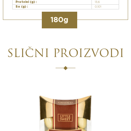
Proteini (g) :
13,6
So (g) :
0,101
180g
SLIČNI PROIZVODI