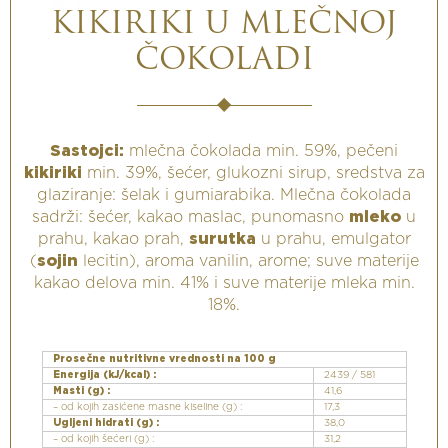
KIKIRIKI U MLEČNOJ
ČOKOLADI
Sastojci:
mlečna čokolada min. 59%, pečeni
kikiriki
min. 39%, šećer, glukozni sirup, sredstva za
glaziranje: šelak i gumiarabika. Mlečna čokolada
sadrži: šećer, kakao maslac, punomasno
mleko
u
prahu, kakao prah,
surutka
u prahu, emulgator
(
sojin
lecitin), aroma vanilin, arome; suve materije
kakao delova min. 41% i suve materije mleka min.
18%.
Prosečne nutritivne vrednosti na 100 g
Energija (kJ/kcal) :
2439 / 581
Masti (g) :
41,6
– od kojih zasićene masne kiseline (g) :
17,3
Ugljeni hidrati (g) :
38,0
– od kojih šećeri (g) :
31,2